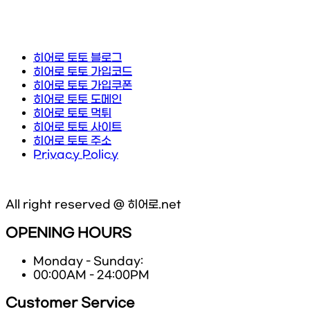
히어로 토토 블로그
히어로 토토 가입코드
히어로 토토 가입쿠폰
히어로 토토 도메인
히어로 토토 먹튀
히어로 토토 사이트
히어로 토토 주소
Privacy Policy
All right reserved @ 히어로.net
OPENING HOURS
Monday - Sunday:
00:00AM - 24:00PM
Customer Service