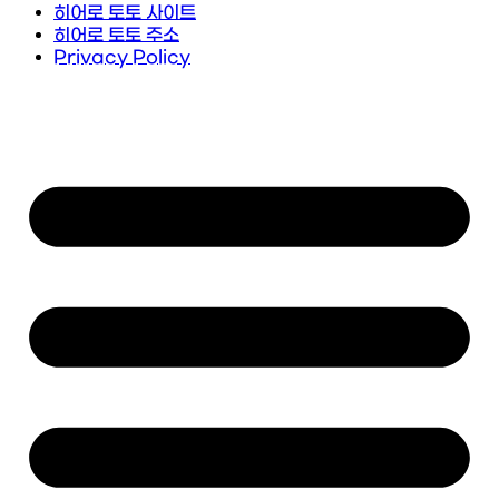
히어로 토토 사이트
히어로 토토 주소
Privacy Policy