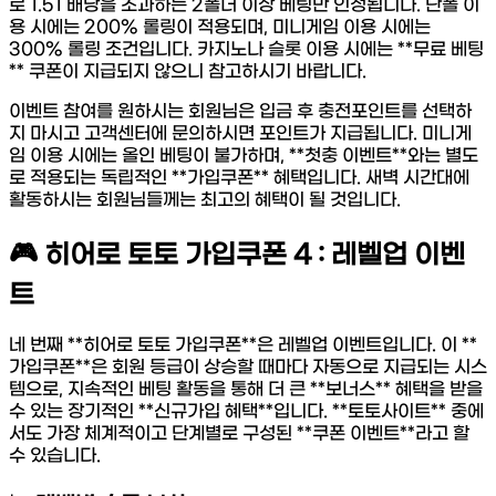
로 1.51 배당을 초과하는 2폴더 이상 베팅만 인정됩니다. 단폴 이
용 시에는 200% 롤링이 적용되며, 미니게임 이용 시에는
300% 롤링 조건입니다. 카지노나 슬롯 이용 시에는 **무료 베팅
** 쿠폰이 지급되지 않으니 참고하시기 바랍니다.
이벤트 참여를 원하시는 회원님은 입금 후 충전포인트를 선택하
지 마시고 고객센터에 문의하시면 포인트가 지급됩니다. 미니게
임 이용 시에는 올인 베팅이 불가하며, **첫충 이벤트**와는 별도
로 적용되는 독립적인 **가입쿠폰** 혜택입니다. 새벽 시간대에
활동하시는 회원님들께는 최고의 혜택이 될 것입니다.
🎮 히어로 토토 가입쿠폰 4 : 레벨업 이벤
트
네 번째 **히어로 토토 가입쿠폰**은 레벨업 이벤트입니다. 이 **
가입쿠폰**은 회원 등급이 상승할 때마다 자동으로 지급되는 시스
템으로, 지속적인 베팅 활동을 통해 더 큰 **보너스** 혜택을 받을
수 있는 장기적인 **신규가입 혜택**입니다. **토토사이트** 중에
서도 가장 체계적이고 단계별로 구성된 **쿠폰 이벤트**라고 할
수 있습니다.