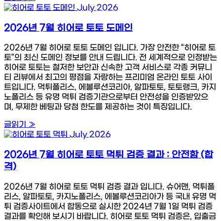
2026년 7월 히어로 토토 도메인
2026년 7월 히어로 토토 도메인 입니다. 가장 안전한 “히어로 토
토”의 최신 도메인 정보를 안내 드립니다. 전 세계적으로 인정받는
히어로 토토는 철저한 보안과 신속한 고객 서비스로 각종 커뮤니
티 리뷰에서 최고의 평점을 자랑하는 프리미엄 온라인 토토 사이
트입니다. 먹튀폴리스, 에볼루션코리아, 알파토토, 토토랭크, 카지
노폴리스 등 유명 먹튀 검증기관으로부터 안전성을 인증받았으
며, 무제한 베팅과 당첨 한도를 제공하는 것이 특징입니다.
글읽기 »
2026년 7월 히어로 토토 먹튀 검증 결과 : 안전함 (합
격)
2026년 7월 히어로 토토 먹튀 검증 결과 입니다. 슈어맨, 먹튀폴
리스, 알파토토, 카지노폴리스, 에볼루션코리아가 등 국내 유명 먹
튀 검증사이트에서 합동으로 실시한 2024년 7월 1일 먹튀 검증
결과를 확인해 보시기 바랍니다. 히어로 토토 먹튀 검증은, 입출금