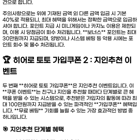
건으로 합니다.
주의사항으로는 위에 기재된 금액 외 다른 금액 입금 시 기본
40%로 적용되니, 최대 혜택을 위해서는 정확한 금액으로 입금하
셔야 합니다. 포인트 지급 시 미니게임이나 카지노 이용은 제한되
며, 이용 시 당첨금이 회수 처리됩니다. **보너스** 포인트는 최대
30만원까지 지급되며, 양방이나 시스템 베팅 등 악용 시에는 포
인트 회수 및 몰수 처리됩니다.
🏆 히어로 토토 가입쿠폰 2 : 지인추천 이
벤트
두 번째 **히어로 토토 가입쿠폰**은 지인추천 이벤트입니다. 이
**쿠폰 이벤트**는 친구나 지인을 추천할 때마다 단계별로 큰 혜
택을 받을 수 있는 시스템으로, 추천받은 가입자의 활동에 따라 최
대 100만원까지 지급받을 수 있는 파격적인 **가입쿠폰** 혜택입
니다. **무료 베팅** 기회를 늘릴 수 있는 가장 효과적인 방법 중
하나입니다.
🎯 지인추천 단계별 혜택