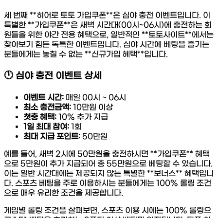
세 번째 **히어로 토토 가입쿠폰**은 심야 충전 이벤트입니다. 이
특별한 **가입쿠폰**은 새벽 시간대(00시~06시)에 충전하는 회
원들을 위한 야간 전용 혜택으로, 일반적인 **토토사이트**에서는
찾아보기 힘든 독특한 이벤트입니다. 심야 시간에 베팅을 즐기는
분들에게는 놓칠 수 없는 **신규가입 혜택**입니다.
🕛 심야 충전 이벤트 상세
이벤트 시간:
매일 00시 ~ 06시
최소 충전금액:
10만원 이상
첫충 혜택:
10% 추가 지급
1일 최대 참여:
1회
최대 지급 포인트:
50만원
예를 들어, 새벽 2시에 50만원을 충전하시면 **가입쿠폰** 혜택
으로 5만원이 추가 지급되어 총 55만원으로 베팅할 수 있습니다.
이는 일반 시간대에는 제공되지 않는 특별한 **보너스** 혜택입니
다. 스포츠 베팅을 주로 이용하시는 분들에게는 100% 롤링 조건
으로 매우 유리한 조건을 제공합니다.
게임별 롤링 조건을 살펴보면, 스포츠 이용 시에는 100% 롤링으