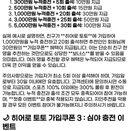
300만원 누적충전 + 5회 출석:
10만원 지급
500만원 누적충전 + 10회 출석:
15만원 지급
1,000만원 누적충전 + 20회 출석:
30만원 지급
3,000만원 누적충전 + 25회 출석:
50만원 지급
5,000만원 누적충전 + 30회 출석:
100만원 지급
실제 예시로 설명하면, 친구가 **히어로 토토**에 가입하여
1,000만원을 누적 충전하고 20회 출석하면 추천인인 회원님께
30만원의 **가입쿠폰** 혜택이 지급됩니다. 이는 단순히 친구 한
명을 추천하는 것만으로도 상당한 **보너스**를 받을 수 있음을
의미합니다. 여러 명을 추천할 경우 혜택은 누적되어 지급되므로
더욱 큰 이익을 얻을 수 있습니다.
주의사항으로는 가입자가 최소 5회 이상 출석해야 하며, 가입일
로부터 30일 이내에만 유효합니다. 고객센터에 문의하시면 수동
으로 지급되며, 스포츠 100% 이외에는 300% 롤링 후 환전이
가능합니다. 누적 충전과 출석 조건 모두 충족되어야 참여 가능하
며, **첫충 이벤트**와 중복 적용되지 않습니다. 지인추천을 악용
할 경우 모든 이벤트 참여가 불가능해지니 주의하시기 바랍니다.
🌙 히어로 토토 가입쿠폰 3 : 심야 충전 이
벤트