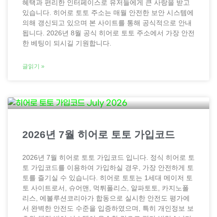
혜택과 편리한 인터페이스로 유저들에게 큰 사랑을 받고
있습니다. 히어로 토토 주소는 매월 안전한 보안 시스템에
의해 갱신되고 있으며 본 사이트를 통해 공식적으로 안내
됩니다. 2026년 8월 공식 히어로 토토 주소에서 가장 안전
한 베팅이 되시길 기원합니다.
글읽기 »
2026년 7월 히어로 토토 가입코드
2026년 7월 히어로 토토 가입코드 입니다. 정식 히어로 토
토 가입코드를 이용하여 가입하실 경우, 가장 안전하게 토
토를 즐기실 수 있습니다. 히어로 토토는 1세대 메이저 토
토 사이트로서, 슈어맨, 먹튀폴리스, 알파토토, 카지노폴
리스, 에볼루션코리아가 합동으로 실시한 안전도 평가에
서 완벽한 안전도 수준을 입증하였으며, 특히 개인정보 보