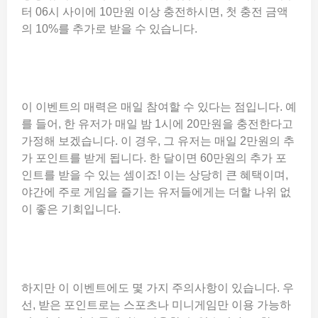
터 06시 사이에 10만원 이상 충전하시면, 첫 충전 금액
의 10%를 추가로 받을 수 있습니다.
이 이벤트의 매력은 매일 참여할 수 있다는 점입니다. 예
를 들어, 한 유저가 매일 밤 1시에 20만원을 충전한다고
가정해 보겠습니다. 이 경우, 그 유저는 매일 2만원의 추
가 포인트를 받게 됩니다. 한 달이면 60만원의 추가 포
인트를 받을 수 있는 셈이죠! 이는 상당히 큰 혜택이며,
야간에 주로 게임을 즐기는 유저들에게는 더할 나위 없
이 좋은 기회입니다.
하지만 이 이벤트에도 몇 가지 주의사항이 있습니다. 우
선, 받은 포인트로는 스포츠나 미니게임만 이용 가능하