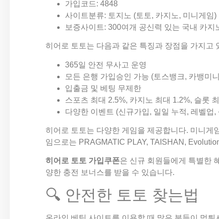
가입코드: 4848
사이트분류: 토지노 (토토, 카지노, 미니게임)
보증사이트: 300여개 공신력 있는 국내 카
히어로 토토는 다음과 같은 특징과 장점을 가지고 
365일 안전 무사고 운영
모든 은행 가입승인 가능 (토스뱅크, 카뱅미니
입출금 및 베팅 무제한
스포츠 최대 2.5%, 카지노 최대 1.2%, 슬롯
다양한 이벤트 (신규가입, 일일 누적, 레벨업, 
히어로 토토는 다양한 게임을 제공합니다. 미니게임으로
임으로는 PRAGMATIC PLAY, TAISHAN, Evol
히어로 토토 가입쿠폰
은 신규 회원들에게 특별한 혜택을 
양한 충전 보너스를 받을 수 있습니다.
🔍 안전한 토토 찾는법
온라인 베팅 사이트를 이용할 때 많은 분들이 먹튀사