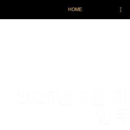
HOME
2025년 3월 
입