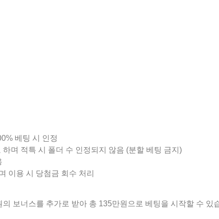
00% 베팅 시 인정
하며 적특 시 폴더 수 인정되지 않음 (분할 베팅 금지)
용
며 이용 시 당첨금 회수 처리
만원의 보너스를 추가로 받아 총 135만원으로 베팅을 시작할 수 있