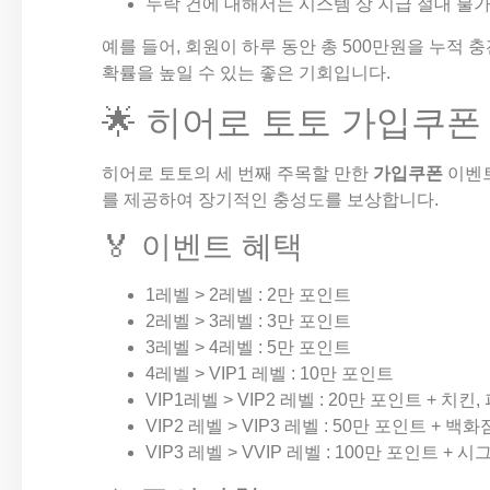
누락 건에 대해서는 시스템 상 지급 절대 불
예를 들어, 회원이 하루 동안 총 500만원을 누적 
확률을 높일 수 있는 좋은 기회입니다.
🌟 히어로 토토 가입쿠폰 
히어로 토토의 세 번째 주목할 만한
가입쿠폰
이벤트
를 제공하여 장기적인 충성도를 보상합니다.
🏅 이벤트 혜택
1레벨 > 2레벨 : 2만 포인트
2레벨 > 3레벨 : 3만 포인트
3레벨 > 4레벨 : 5만 포인트
4레벨 > VIP1 레벨 : 10만 포인트
VIP1레벨 > VIP2 레벨 : 20만 포인트 + 치킨,
VIP2 레벨 > VIP3 레벨 : 50만 포인트 + 백
VIP3 레벨 > VVIP 레벨 : 100만 포인트 