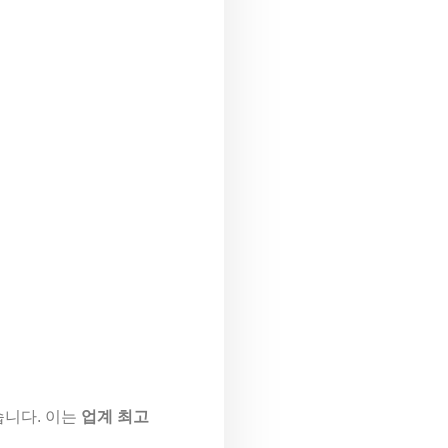
습니다. 이는
업계 최고