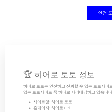
안전 
🏆 히어로 토토 정보
히어로 토토는 안전하고 신뢰할 수 있는 토토사이트로
있는 토토사이트 중 하나로 자리매김하고 있습니다
사이트명: 히어로 토토
홈페이지: 히어로.net