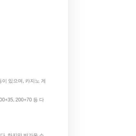
등이 있으며, 카지노 게
+35, 200+70 등 다
다. 하지만 반가운 소