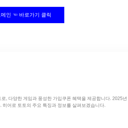
도메인 ☜ 바로가기 클릭
, 다양한 게임과 풍성한 가입쿠폰 혜택을 제공합니다. 2025년 
. 히어로 토토의 주요 특징과 정보를 살펴보겠습니다.