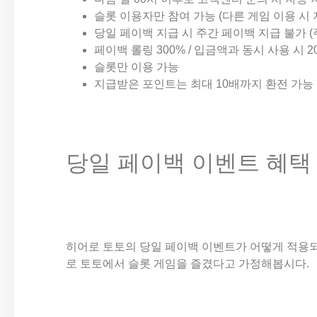
슬롯 이용자만 참여 가능 (다른 게임 이용 시 
당일 페이백 지급 시 주간 페이백 지급 불가 
페이백 롤링 300% / 입금액과 동시 사용 시 2
슬롯만 이용 가능
지급받은 포인트는 최대 10배까지 환전 가능
당일 페이백 이벤트 혜택
히어로 토토의 당일 페이백 이벤트가 어떻게 적용되
로 토토에서 슬롯 게임을 즐겼다고 가정해봅시다.