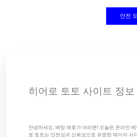
안전 
히어로 토토 사이트 정보
안녕하세요, 베팅 애호가 여러분! 오늘은 온라인 
로 토토는 안전성과 신뢰성으로 유명한 메이저 사이트