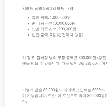
김베팅 님의 8월 1일 베팅 내역:
충전 금액: 1,000,000원
총 베팅 금액: 3,000,000원
당일 최종 잔액: 200,000원
환전 금액: 0원 (환전하지 않음)
이 경우, 김베팅 님의 루징 금액은 800,000원 (충전
백을 받을 수 있습니다. 다음 날인 8월 2일 00시
이렇게 받은 80,000원의 페이백 포인트는 300%의
이 가능합니다. 또한, 이 포인트로 최대 800,00
다.