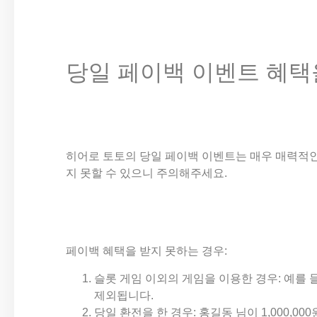
당일 페이백 이벤트 혜택
히어로 토토의 당일 페이백 이벤트는 매우 매력적인
지 못할 수 있으니 주의해주세요.
페이백 혜택을 받지 못하는 경우:
슬롯 게임 이외의 게임을 이용한 경우: 예를 
제외됩니다.
당일 환전을 한 경우: 홍길동 님이 1,000,00