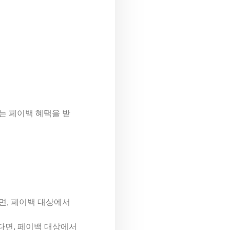
는 페이백 혜택을 받
면, 페이백 대상에서
전했다면, 페이백 대상에서