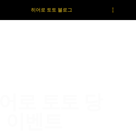
히어로 토토 블로그
히어로 토토 당
 이벤트