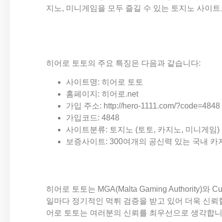
지노, 미니게임을 모두 즐길 수 있는 토지노 사이
히어로 토토의 주요 특징은 다음과 같습니다:
사이트명: 히어로 토토
홈페이지: 히어로.net
가입 주소: http://hero-1111.com/?code=4848
가입코드: 4848
사이트분류: 토지노 (토토, 카지노, 미니게임)
보증사이트: 300여개의 공신력 있는 국내 
히어로 토토는 MGA(Malta Gaming Authorit
일마다 정기적인 먹튀 검증을 받고 있어 더욱 신뢰할
어로 토토는 여러분의 신뢰를 최우선으로 생각합니