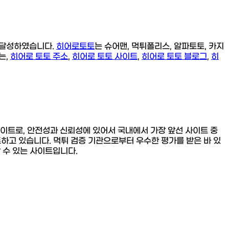
 달성하였습니다.
히어로토토
는 슈어맨, 먹튀폴리스, 알파토토, 카지
는,
히어로 토토 주소
,
히어로 토토 사이트
,
히어로 토토 블로그
,
히
사이트로, 안전성과 신뢰성에 있어서 국내에서 가장 앞선 사이트 중
하고 있습니다. 먹튀 검증 기관으로부터 우수한 평가를 받은 바 있
 수 있는 사이트입니다.