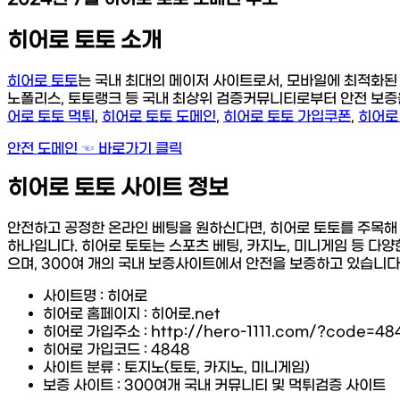
히어로 토토 소개
히어로 토토
는 국내 최대의 메이저 사이트로서, 모바일에 최적화된
노폴리스, 토토랭크 등 국내 최상위 검증커뮤니티로부터 안전 보증
어로 토토 먹튀
,
히어로 토토 도메인
,
히어로 토토 가입쿠폰
,
히어로
안전 도메인 ☜ 바로가기 클릭
히어로 토토 사이트 정보
안전하고 공정한 온라인 베팅을 원하신다면, 히어로 토토를 주목해 
하나입니다. 히어로 토토는 스포츠 베팅, 카지노, 미니게임 등 다
으며, 300여 개의 국내 보증사이트에서 안전을 보증하고 있습니다.
사이트명 : 히어로
히어로 홈페이지 : 히어로.net
히어로 가입주소 : http://hero-1111.com/?code=48
히어로 가입코드 : 4848
사이트 분류 : 토지노(토토, 카지노, 미니게임)
보증 사이트 : 300여개 국내 커뮤니티 및 먹튀검증 사이트