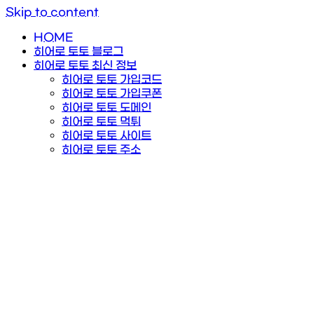
Skip to content
HOME
히어로 토토 블로그
히어로 토토 최신 정보
히어로 토토 가입코드
히어로 토토 가입쿠폰
히어로 토토 도메인
히어로 토토 먹튀
히어로 토토 사이트
히어로 토토 주소