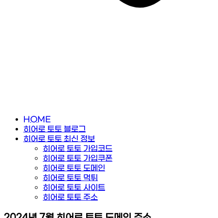
HOME
히어로 토토 블로그
히어로 토토 최신 정보
히어로 토토 가입코드
히어로 토토 가입쿠폰
히어로 토토 도메인
히어로 토토 먹튀
히어로 토토 사이트
히어로 토토 주소
2024년 7월 히어로 토토 도메인 주소