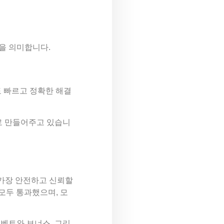
을 의미합니다.
 빠르고 정확한 해결
로 만들어주고 있습니
 가장 안전하고 신뢰할
모두 통과했으며, 모
이벤트와 보너스, 그리