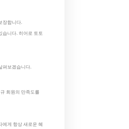
보장합니다.
있습니다. 히어로 토토
 살펴보겠습니다.
신규 회원의 만족도를
자에게 항상 새로운 혜