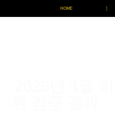
HOME
2025년 4월 
튀 검증 결과 :