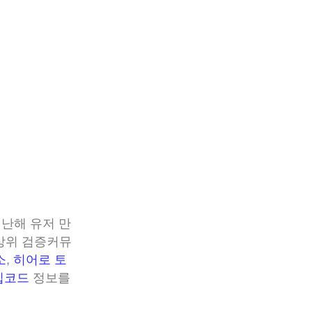
난해 유저 만
최상위 검증커뮤
소
,
히어로 토
입코드
정보를