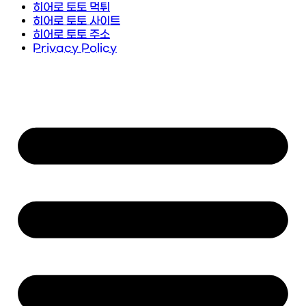
히어로 토토 먹튀
히어로 토토 사이트
히어로 토토 주소
Privacy Policy