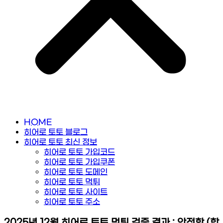
HOME
히어로 토토 블로그
히어로 토토 최신 정보
히어로 토토 가입코드
히어로 토토 가입쿠폰
히어로 토토 도메인
히어로 토토 먹튀
히어로 토토 사이트
히어로 토토 주소
2025년 12월 히어로 토토 먹튀 검증 결과 : 안전함 (합