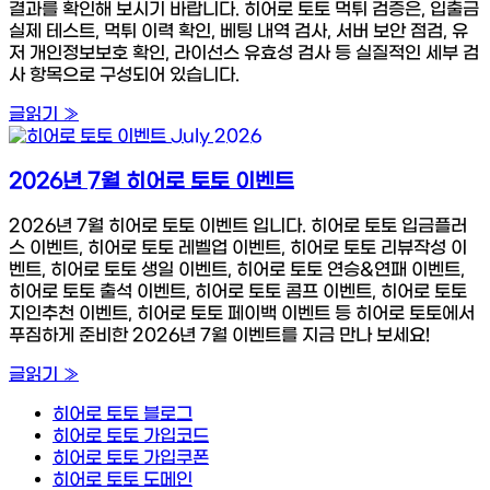
결과를 확인해 보시기 바랍니다. 히어로 토토 먹튀 검증은, 입출금
실제 테스트, 먹튀 이력 확인, 베팅 내역 검사, 서버 보안 점검, 유
저 개인정보보호 확인, 라이선스 유효성 검사 등 실질적인 세부 검
사 항목으로 구성되어 있습니다.
글읽기 »
2026년 7월 히어로 토토 이벤트
2026년 7월 히어로 토토 이벤트 입니다. 히어로 토토 입금플러
스 이벤트, 히어로 토토 레벨업 이벤트, 히어로 토토 리뷰작성 이
벤트, 히어로 토토 생일 이벤트, 히어로 토토 연승&연패 이벤트,
히어로 토토 출석 이벤트, 히어로 토토 콤프 이벤트, 히어로 토토
지인추천 이벤트, 히어로 토토 페이백 이벤트 등 히어로 토토에서
푸짐하게 준비한 2026년 7월 이벤트를 지금 만나 보세요!
글읽기 »
히어로 토토 블로그
히어로 토토 가입코드
히어로 토토 가입쿠폰
히어로 토토 도메인