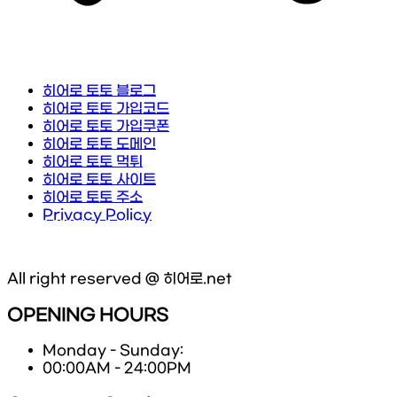
히어로 토토 블로그
히어로 토토 가입코드
히어로 토토 가입쿠폰
히어로 토토 도메인
히어로 토토 먹튀
히어로 토토 사이트
히어로 토토 주소
Privacy Policy
All right reserved @ 히어로.net
OPENING HOURS
Monday - Sunday:
00:00AM - 24:00PM