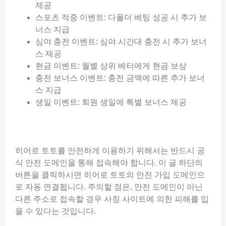
제공
스포츠 적중 이벤트: 다폴더 베팅 성공 시 추가 보
너스 지급
심야 충전 이벤트: 심야 시간대 충전 시 추가 보너
스 제공
현금 이벤트: 월별 상위 베터에게 현금 보상
충전 보너스 이벤트: 충전 금액에 따른 추가 보너
스 지급
생일 이벤트: 회원 생일에 특별 보너스 제공
히어로 토토를 안전하게 이용하기 위해서는 반드시 공
식 안전 도메인을 통해 접속해야 합니다. 이 글 하단의
버튼을 클릭하시면 히어로 토토의 안전 가입 도메인으
로 자동 연결됩니다. 주의할 점은, 안전 도메인이 아닌
다른 주소로 접속할 경우 사칭 사이트에 의한 피해를 입
을 수 있다는 것입니다.