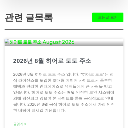
관련 글목록
모든글 보기
2026년 8월 히어로 토토 주소
2026년 8월 히어로 토토 주소 입니다. “히어로 토토”는 정
식 라이선스를 도입한 초대형 메이저 사이트로서 풍부한
혜택과 편리한 인터페이스로 유저들에게 큰 사랑을 받고
있습니다. 히어로 토토 주소는 매월 안전한 보안 시스템에
의해 갱신되고 있으며 본 사이트를 통해 공식적으로 안내
됩니다. 2026년 8월 공식 히어로 토토 주소에서 가장 안전
한 베팅이 되시길 기원합니다.
글읽기 »