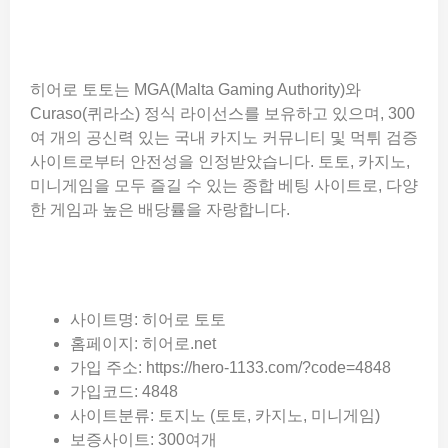
히어로 토토는 MGA(Malta Gaming Authority)와
Curaso(퀴라소) 정식 라이선스를 보유하고 있으며, 300
여 개의 공신력 있는 국내 카지노 커뮤니티 및 먹튀 검증
사이트로부터 안전성을 인정받았습니다. 토토, 카지노,
미니게임을 모두 즐길 수 있는 종합 베팅 사이트로, 다양
한 게임과 높은 배당률을 자랑합니다.
사이트명: 히어로 토토
홈페이지: 히어로.net
가입 주소: https://hero-1133.com/?code=4848
가입코드: 4848
사이트분류: 토지노 (토토, 카지노, 미니게임)
보증사이트: 300여개