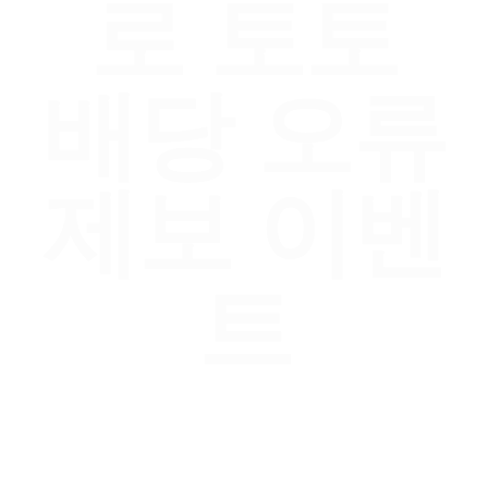
로 토토
배당 오류
제보 이벤
트