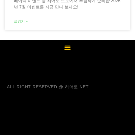
페이백 이벤트 등 히어로 토토에서 푸짐하게 준비한 2026
년 7월 이벤트를 지금 만나 보세요!
글읽기 »
ALL RIGHT RESERVED @ 히어로.NET