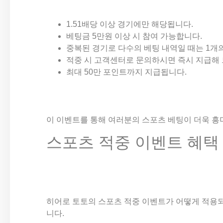
1.51배당 이상 경기에만 해당됩니다.
베팅금 5만원 이상 시 참여 가능합니다.
중복된 경기로 다수의 베팅 내역일 때는 1개
적중 시 고객센터로 문의하시면 즉시 지급해 
최대 50만 포인트까지 지급됩니다.
이 이벤트를 통해 여러분의 스포츠 베팅이 더욱 흥
스포츠 적중 이벤트 혜택
히어로 토토의 스포츠 적중 이벤트가 어떻게 적용
니다.