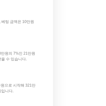
 베팅 금액은 10만원
0만원의 7%인 21만원
받을 수 있습니다.
만원으로 시작해 321만
회입니다.