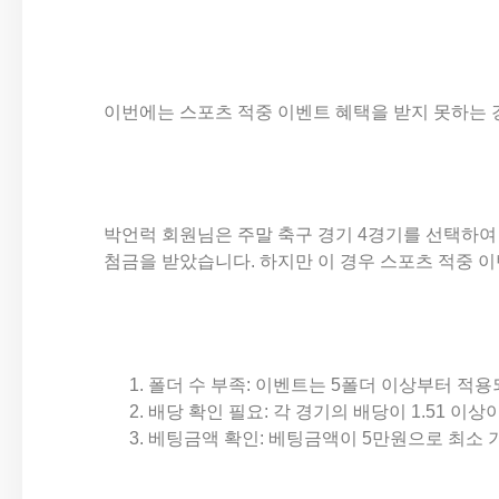
이번에는 스포츠 적중 이벤트 혜택을 받지 못하는 
박언럭 회원님은 주말 축구 경기 4경기를 선택하여 
첨금을 받았습니다. 하지만 이 경우 스포츠 적중 이
폴더 수 부족: 이벤트는 5폴더 이상부터 적용
배당 확인 필요: 각 경기의 배당이 1.51 이
베팅금액 확인: 베팅금액이 5만원으로 최소 