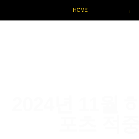
HOME
2024년 11월
포츠 적중