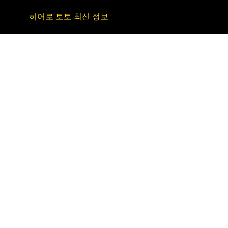
히어로 토토 최신 정보