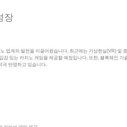
성장
 업계의 발전을 이끌어왔습니다. 최근에는 가상현실(VR) 및 증
몰입감 있는 카지노 게임을 제공할 예정입니다. 또한, 블록체인 
적극 반영하고 있습니다.