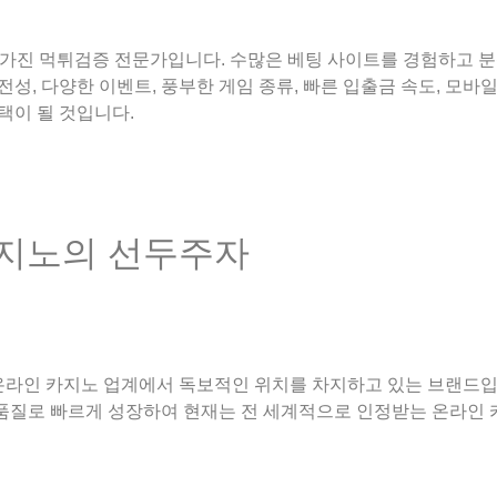
을 가진 먹튀검증 전문가입니다. 수많은 베팅 사이트를 경험하고 분
성, 다양한 이벤트, 풍부한 게임 종류, 빠른 입출금 속도, 모바일
택이 될 것입니다.
카지노의 선두주자
라인 카지노 업계에서 독보적인 위치를 차지하고 있는 브랜드입니다
 품질로 빠르게 성장하여 현재는 전 세계적으로 인정받는 온라인