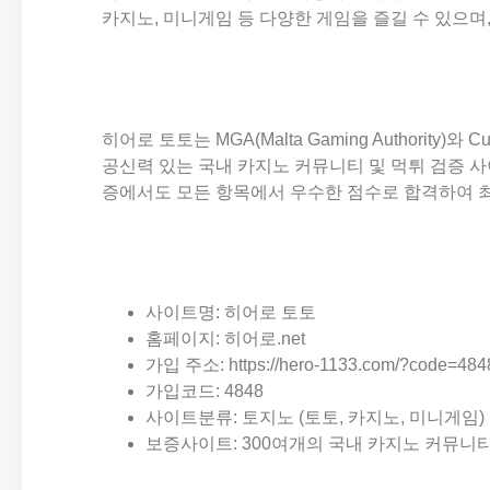
카지노, 미니게임 등 다양한 게임을 즐길 수 있으며,
히어로 토토는 MGA(Malta Gaming Authorit
공신력 있는 국내 카지노 커뮤니티 및 먹튀 검증 
증에서도 모든 항목에서 우수한 점수로 합격하여 
사이트명: 히어로 토토
홈페이지: 히어로.net
가입 주소: https://hero-1133.com/?code=484
가입코드: 4848
사이트분류: 토지노 (토토, 카지노, 미니게임)
보증사이트: 300여개의 국내 카지노 커뮤니