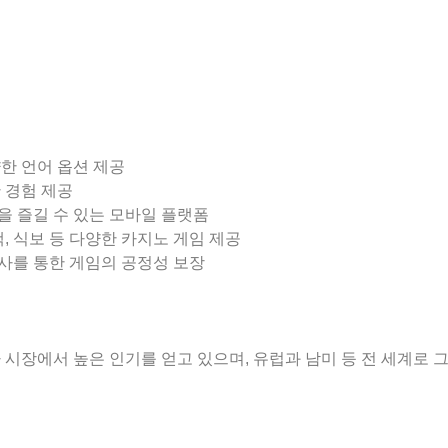
한 언어 옵션 제공
 경험 제공
을 즐길 수 있는 모바일 플랫폼
, 식보 등 다양한 카지노 게임 제공
사를 통한 게임의 공정성 보장
시장에서 높은 인기를 얻고 있으며, 유럽과 남미 등 전 세계로 