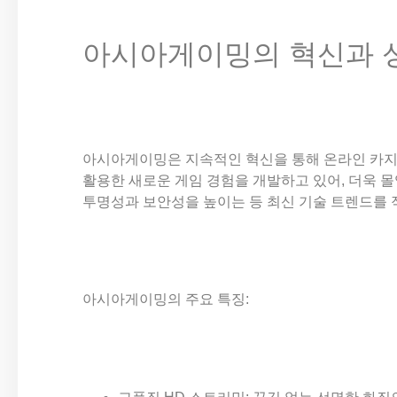
아시아게이밍의 혁신과 
아시아게이밍은 지속적인 혁신을 통해 온라인 카지노
활용한 새로운 게임 경험을 개발하고 있어, 더욱 
투명성과 보안성을 높이는 등 최신 기술 트렌드를 
아시아게이밍의 주요 특징: