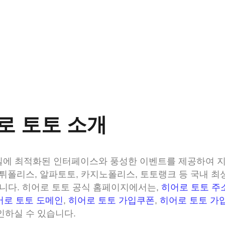
로 토토 소개
일에 최적화된 인터페이스와 풍성한 이벤트를 제공하여 지
먹튀폴리스, 알파토토, 카지노폴리스, 토토랭크 등 국내 
니다. 히어로 토토 공식 홈페이지에서는,
히어로 토토 주
어로 토토 도메인
,
히어로 토토 가입쿠폰
,
히어로 토토 가
인하실 수 있습니다.