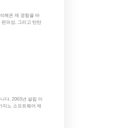
석해온 제 경험을 바
 편의성, 그리고 탄탄
. 2003년 설립 이
 카지노 소프트웨어 제