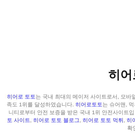
히어
히어로 토토
는 국내 최대의 메이저 사이트로서, 모바
족도 1위를 달성하였습니다.
히어로토토
는 슈어맨, 
니티로부터 안전 보증을 받은 국내 1위 안전사이트입
토 사이트
,
히어로 토토 블로그
,
히어로 토토 먹튀
,
히
확