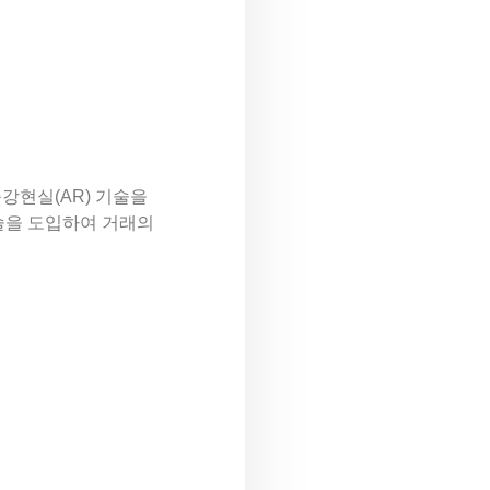
강현실(AR) 기술을
기술을 도입하여 거래의