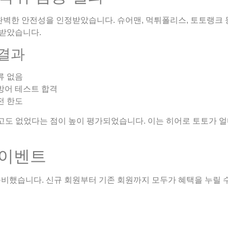
 완벽한 안전성을 인정받았습니다. 슈어맨, 먹튀폴리스, 토토랭크 등
 받았습니다.
 결과
류 없음
 방어 테스트 합격
전 한도
 사고도 없었다는 점이 높이 평가되었습니다. 이는 히어로 토토가 
 이벤트
준비했습니다. 신규 회원부터 기존 회원까지 모두가 혜택을 누릴 