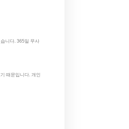
었습니다. 365일 무사
있기 때문입니다. 개인