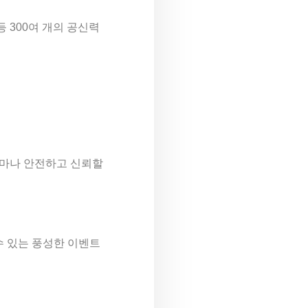
 300여 개의 공신력
얼마나 안전하고 신뢰할
수 있는 풍성한 이벤트