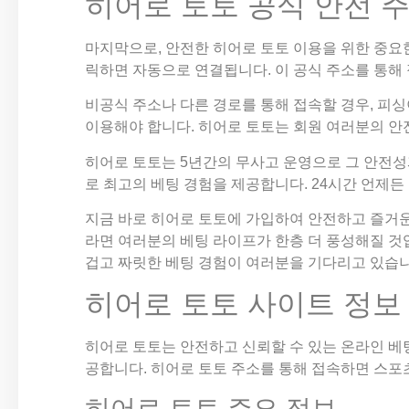
히어로 토토 공식 안전 
마지막으로, 안전한 히어로 토토 이용을 위한 중요
릭하면 자동으로 연결됩니다. 이 공식 주소를 통해
비공식 주소나 다른 경로를 통해 접속할 경우, 피싱
이용해야 합니다. 히어로 토토는 회원 여러분의 안
히어로 토토는 5년간의 무사고 운영으로 그 안전성
로 최고의 베팅 경험을 제공합니다. 24시간 언제든
지금 바로 히어로 토토에 가입하여 안전하고 즐거운
라면 여러분의 베팅 라이프가 한층 더 풍성해질 것
겁고 짜릿한 베팅 경험이 여러분을 기다리고 있습니
히어로 토토 사이트 정보
히어로 토토는 안전하고 신뢰할 수 있는 온라인 베
공합니다. 히어로 토토 주소를 통해 접속하면 스포츠
히어로 토토 주요 정보