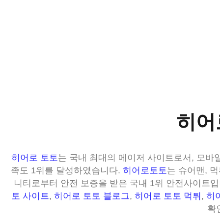
히어
히어로 토토
는 국내 최대의 메이저 사이트로서, 모바
족도 1위를 달성하였습니다.
히어로토토
는 슈어맨, 
니티로부터 안전 보증을 받은 국내 1위 안전사이트입
토 사이트
,
히어로 토토 블로그
,
히어로 토토 먹튀
,
히
확