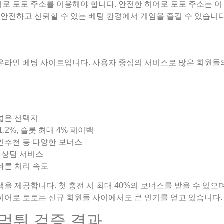
로 토토 주소를 이용해야 합니다. 안전한 히어로 토토 주소는 이
 안전하고 신뢰할 수 있는 베팅 환경에서 게임을 즐길 수 있습니다
점
온라인 베팅 사이트입니다. 사용자 중심의 서비스로 많은 회원들
폭넓은 선택지
1.2%, 슬롯 최대 4% 페이백
지인추천 등 다양한 보너스
 상담 서비스
 빠른 처리 속도
 제공합니다. 첫 충전 시 최대 40%의 보너스를 받을 수 있으며
히어로 토토는 신규 회원들 사이에서도 큰 인기를 얻고 있습니다.
 먹튀 검증 결과