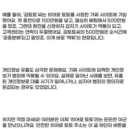
예를 들어, ‘김토토’씨는 히어로 토토를 사칭한 가짜 사이트에 가입
했어요. 첫 충전으로 100만원을 넣고, 열심히 베팅해서 500만원
을 땄죠. 그런데 환전을 신청하자 갑자기 사이트가 먹통이 되고,
고객센터는 연락이 두절됐어요. 김토토씨의 500만원은 순식간에
‘공중분해’되고 말았죠. 이게 바로 ‘먹튀’의 현장입니다.
개인정보 유출도 심각한 문제에요. 가짜 사이트에 입력한 개인정
보가 범죄에 악용될 수 있어요. 실제로 일어난 사례를 보면, 유출
된 개인정보로 대출 사기가 일어나거나, 심지어 범죄의 명의자로
둔갑되는 경우도 있었답니다.
하지만 걱정 마세요! 여러분은 이제 ‘히어로 토토’라는 든든한 아군
을 만났으니까요. 안전한 히어로 토토 주소는 이 글 하단의 버튼을