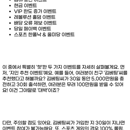
현금 이벤트
VIP 한도 증가 이벤트
레볼루션 홀덤 이벤트
배당 오류 제보 이벤트
당일 페이백 이벤트
스포츠 한폴낙 & 올미당 이벤트
이 중에서 특별히 ‘핫’한 두 가지 이벤트를 자세히 살펴볼게요. 먼
저, ‘지인 추천 이벤트’예요. 예를 들어, 여러분이 친구 ‘김베팅’씨를
추천했다고 해볼까요? 김베팅씨가 30일 동안 5,000만원을 충
전하고 30회 출석하면, 여러분은 무려 100만원을 받을 수 있어
요! 이건 그야말로 ‘대박’이죠?
다만, 주의할 점도 있어요. 김베팅씨가 가입한 지 30일이 지나면
이벤트 참여가 불가능해요. 또, 스포츠 게임의 경우 100% 롤링,