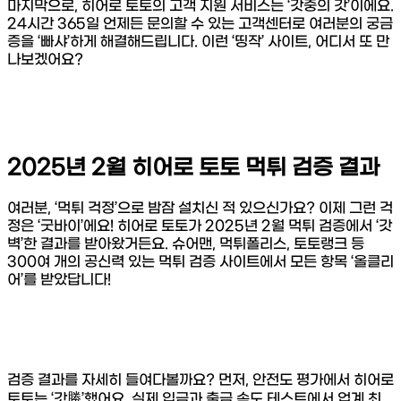
마지막으로, 히어로 토토의 고객 지원 서비스는 ‘갓중의 갓’이에요.
24시간 365일 언제든 문의할 수 있는 고객센터로 여러분의 궁금
증을 ‘빠샤’하게 해결해드립니다. 이런 ‘띵작’ 사이트, 어디서 또 만
나보겠어요?
2025년 2월 히어로 토토 먹튀 검증 결과
여러분, ‘먹튀 걱정’으로 밤잠 설치신 적 있으신가요? 이제 그런 걱
정은 ‘굿바이’에요! 히어로 토토가 2025년 2월 먹튀 검증에서 ‘갓
벽’한 결과를 받아왔거든요. 슈어맨, 먹튀폴리스, 토토랭크 등
300여 개의 공신력 있는 먹튀 검증 사이트에서 모든 항목 ‘올클리
어’를 받았답니다!
검증 결과를 자세히 들여다볼까요? 먼저, 안전도 평가에서 히어로
토토는 ‘갓勝’했어요. 실제 입금과 출금 속도 테스트에서 업계 최