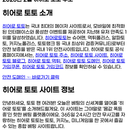
히어로 토토 소개
히어로 토토
는 국내 최대의 메이저 사이트로서, 모바일에 최적화
된 인터페이스와 풍성한 이벤트를 제공하여 지난해 유저 만족도 1
위를 달성하였습니다.
히어로토토
는 슈어맨, 먹튀폴리스, 알파토
토, 카지노폴리스, 토토랭크 등 국내 최상위 검증커뮤니티로부터
안전 보증을 받은 국내 1위 안전사이트입니다. 히어로 토토 공식
홈페이지에서는,
히어로 토토 주소
,
히어로 토토 사이트
,
히어로
토토 블로그
,
히어로 토토 먹튀
,
히어로 토토 도메인
,
히어로 토토
가입쿠폰
,
히어로 토토 가입코드
정보를 확인하실 수 있습니다.
안전 도메인 ☜ 바로가기 클릭
히어로 토토 사이트 정보
안녕하세요, 토토 팬 여러분! 오늘은 베팅의 신세계를 열어줄 ‘히
어로 토토’를 소개해드릴게요. 이 사이트는 그야말로 ‘몸값 폭등
중’인 핫한 베팅 플랫폼이에요. 365일 24시간 안전 무사고를 자
랑하는 히어로 토토는 토토, 카지노, 미니게임을 한 곳에서 즐길
수 있는 종합 베팅 사이트랍니다.