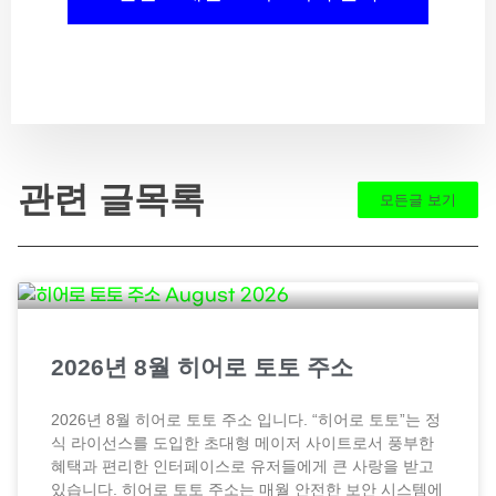
관련 글목록
모든글 보기
2026년 8월 히어로 토토 주소
2026년 8월 히어로 토토 주소 입니다. “히어로 토토”는 정
식 라이선스를 도입한 초대형 메이저 사이트로서 풍부한
혜택과 편리한 인터페이스로 유저들에게 큰 사랑을 받고
있습니다. 히어로 토토 주소는 매월 안전한 보안 시스템에