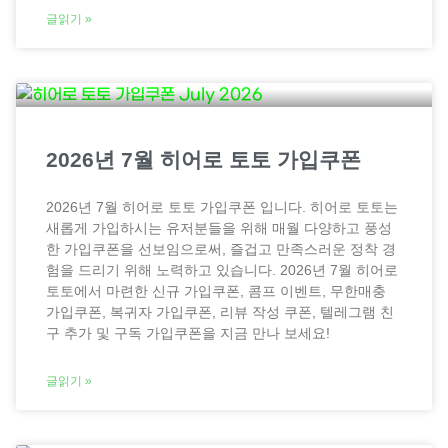
글읽기 »
2026년 7월 히어로 토토 가입쿠폰
2026년 7월 히어로 토토 가입쿠폰 입니다. 히어로 토토는
새롭게 가입하시는 유저분들을 위해 매월 다양하고 풍성
한 가입쿠폰을 선보임으로써, 즐겁고 만족스러운 정착 경
험을 드리기 위해 노력하고 있습니다. 2026년 7월 히어로
토토에서 마련한 신규 가입쿠폰, 콤프 이벤트, 무한매충
가입쿠폰, 복귀자 가입쿠폰, 리뷰 작성 쿠폰, 텔레그램 친
구 추가 및 구독 가입쿠폰을 지금 만나 보세요!
글읽기 »