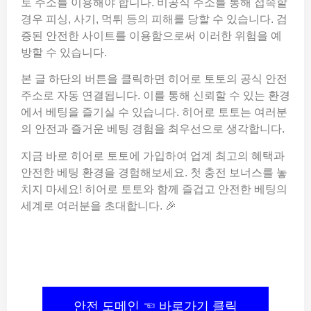
토 주소를 이용해야 합니다. 비공식 주소를 통해 접속할
경우 피싱, 사기, 먹튀 등의 피해를 당할 수 있습니다. 검
증된 안전한 사이트를 이용함으로써 이러한 위험을 예
방할 수 있습니다.
본 글 하단의 버튼을 클릭하면 히어로 토토의 공식 안전
주소로 자동 연결됩니다. 이를 통해 신뢰할 수 있는 환경
에서 베팅을 즐기실 수 있습니다. 히어로 토토는 여러분
의 안전과 즐거운 베팅 경험을 최우선으로 생각합니다.
지금 바로 히어로 토토에 가입하여 업계 최고의 혜택과
안전한 베팅 환경을 경험해보세요. 첫 충전 보너스를 놓
치지 마세요! 히어로 토토와 함께 즐겁고 안전한 베팅의
세계로 여러분을 초대합니다. 🎉
안전 도메인 ☜ 바로가기 클릭