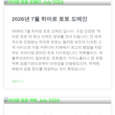
2026년 7월 히어로 토토 도메인
2026년 7월 히어로 토토 도메인 입니다. 가장 안전한 “히
어로 토토”의 최신 도메인 정보를 안내 드립니다. 전 세계
적으로 인정받는 히어로 토토는 철저한 보안과 신속한 고
객 서비스로 각종 커뮤니티 리뷰에서 최고의 평점을 자랑
하는 프리미엄 온라인 토토 사이트입니다. 먹튀폴리스, 에
볼루션코리아, 알파토토, 토토랭크, 카지노폴리스 등 유명
먹튀 검증기관으로부터 안전성을 인증받았으며, 무제한
베팅과 당첨 한도를 제공하는 것이 특징입니다.
글읽기 »