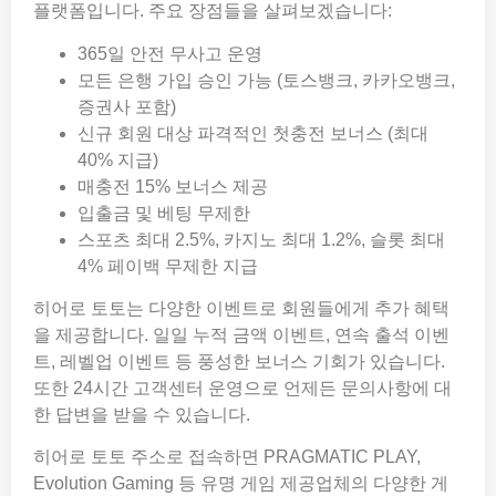
플랫폼입니다. 주요 장점들을 살펴보겠습니다:
365일 안전 무사고 운영
모든 은행 가입 승인 가능 (토스뱅크, 카카오뱅크,
증권사 포함)
신규 회원 대상 파격적인 첫충전 보너스 (최대
40% 지급)
매충전 15% 보너스 제공
입출금 및 베팅 무제한
스포츠 최대 2.5%, 카지노 최대 1.2%, 슬롯 최대
4% 페이백 무제한 지급
히어로 토토는 다양한 이벤트로 회원들에게 추가 혜택
을 제공합니다. 일일 누적 금액 이벤트, 연속 출석 이벤
트, 레벨업 이벤트 등 풍성한 보너스 기회가 있습니다.
또한 24시간 고객센터 운영으로 언제든 문의사항에 대
한 답변을 받을 수 있습니다.
히어로 토토 주소로 접속하면 PRAGMATIC PLAY,
Evolution Gaming 등 유명 게임 제공업체의 다양한 게