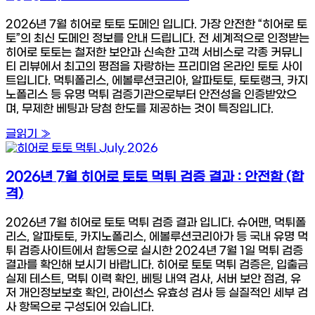
2026년 7월 히어로 토토 도메인 입니다. 가장 안전한 “히어로 토
토”의 최신 도메인 정보를 안내 드립니다. 전 세계적으로 인정받는
히어로 토토는 철저한 보안과 신속한 고객 서비스로 각종 커뮤니
티 리뷰에서 최고의 평점을 자랑하는 프리미엄 온라인 토토 사이
트입니다. 먹튀폴리스, 에볼루션코리아, 알파토토, 토토랭크, 카지
노폴리스 등 유명 먹튀 검증기관으로부터 안전성을 인증받았으
며, 무제한 베팅과 당첨 한도를 제공하는 것이 특징입니다.
글읽기 »
2026년 7월 히어로 토토 먹튀 검증 결과 : 안전함 (합
격)
2026년 7월 히어로 토토 먹튀 검증 결과 입니다. 슈어맨, 먹튀폴
리스, 알파토토, 카지노폴리스, 에볼루션코리아가 등 국내 유명 먹
튀 검증사이트에서 합동으로 실시한 2024년 7월 1일 먹튀 검증
결과를 확인해 보시기 바랍니다. 히어로 토토 먹튀 검증은, 입출금
실제 테스트, 먹튀 이력 확인, 베팅 내역 검사, 서버 보안 점검, 유
저 개인정보보호 확인, 라이선스 유효성 검사 등 실질적인 세부 검
사 항목으로 구성되어 있습니다.