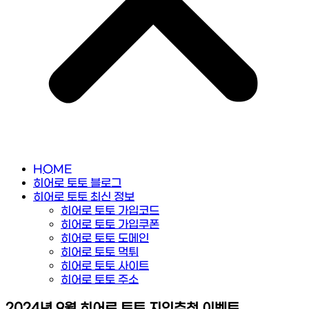
HOME
히어로 토토 블로그
히어로 토토 최신 정보
히어로 토토 가입코드
히어로 토토 가입쿠폰
히어로 토토 도메인
히어로 토토 먹튀
히어로 토토 사이트
히어로 토토 주소
2024년 9월 히어로 토토 지인추천 이벤트