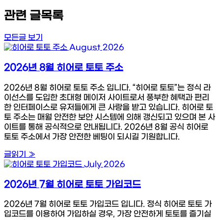
관련 글목록
모든글 보기
2026년 8월 히어로 토토 주소
2026년 8월 히어로 토토 주소 입니다. “히어로 토토”는 정식 라
이선스를 도입한 초대형 메이저 사이트로서 풍부한 혜택과 편리
한 인터페이스로 유저들에게 큰 사랑을 받고 있습니다. 히어로 토
토 주소는 매월 안전한 보안 시스템에 의해 갱신되고 있으며 본 사
이트를 통해 공식적으로 안내됩니다. 2026년 8월 공식 히어로
토토 주소에서 가장 안전한 베팅이 되시길 기원합니다.
글읽기 »
2026년 7월 히어로 토토 가입코드
2026년 7월 히어로 토토 가입코드 입니다. 정식 히어로 토토 가
입코드를 이용하여 가입하실 경우, 가장 안전하게 토토를 즐기실