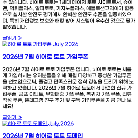
수 있습니다. 히어로 토토는 1세대 메이저 토토 사이트로서, 슈어
맨, 먹튀폴리스, 알파토토, 카지노폴리스, 에볼루션코리아가 합동
으로 실시한 안전도 평가에서 완벽한 안전도 수준을 입증하였으
며, 특히 개인정보 보호와 해킹 방어 시스템이 우수한 것으로 평가
받았습니다.
글읽기 »
2026년 7월 히어로 토토 가입쿠폰
2026년 7월 히어로 토토 가입쿠폰 입니다. 히어로 토토는 새롭
게 가입하시는 유저분들을 위해 매월 다양하고 풍성한 가입쿠폰
을 선보임으로써, 즐겁고 만족스러운 정착 경험을 드리기 위해 노
력하고 있습니다. 2026년 7월 히어로 토토에서 마련한 신규 가
입쿠폰, 콤프 이벤트, 무한매충 가입쿠폰, 복귀자 가입쿠폰, 리뷰
작성 쿠폰, 텔레그램 친구 추가 및 구독 가입쿠폰을 지금 만나 보
세요!
글읽기 »
2026년 7월 히어로 토토 도메인