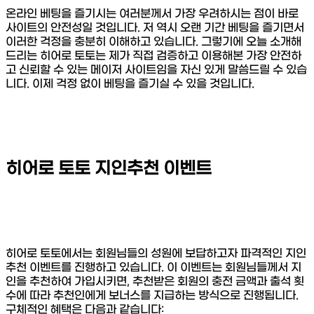
온라인 베팅을 즐기시는 여러분께서 가장 우려하시는 점이 바로
사이트의 안전성일 것입니다. 저 역시 오랜 기간 베팅을 즐기면서
이러한 걱정을 충분히 이해하고 있습니다. 그렇기에 오늘 소개해
드리는 히어로 토토는 제가 직접 검증하고 이용해본 가장 안전하
고 신뢰할 수 있는 메이저 사이트임을 자신 있게 말씀드릴 수 있습
니다. 이제 걱정 없이 베팅을 즐기실 수 있을 것입니다.
히어로 토토 지인추천 이벤트
히어로 토토에서는 회원님들의 성원에 보답하고자 파격적인 지인
추천 이벤트를 진행하고 있습니다. 이 이벤트는 회원님들께서 지
인을 추천하여 가입시키면, 추천받은 회원의 충전 금액과 출석 횟
수에 따라 추천인에게 보너스를 지급하는 방식으로 진행됩니다.
구체적인 혜택은 다음과 같습니다: