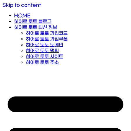
Skip to content
HOME
히어로 토토 블로그
히어로 토토 최신 정보
히어로 토토 가입코드
히어로 토토 가입쿠폰
히어로 토토 도메인
히어로 토토 먹튀
히어로 토토 사이트
히어로 토토 주소