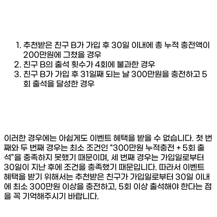
추천받은 친구 B가 가입 후 30일 이내에 총 누적 충전액이
200만원에 그쳤을 경우
친구 B의 출석 횟수가 4회에 불과한 경우
친구 B가 가입 후 31일째 되는 날 300만원을 충전하고 5
회 출석을 달성한 경우
이러한 경우에는 아쉽게도 이벤트 혜택을 받을 수 없습니다. 첫 번
째와 두 번째 경우는 최소 조건인 “300만원 누적충전 + 5회 출
석”을 충족하지 못했기 때문이며, 세 번째 경우는 가입일로부터
30일이 지난 후에 조건을 충족했기 때문입니다. 따라서 이벤트
혜택을 받기 위해서는 추천받은 친구가 가입일로부터 30일 이내
에 최소 300만원 이상을 충전하고, 5회 이상 출석해야 한다는 점
을 꼭 기억해주시기 바랍니다.