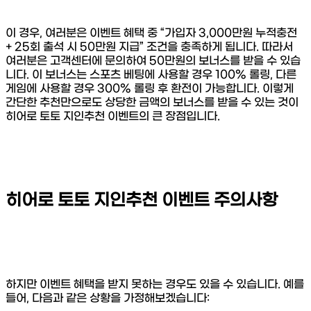
이 경우, 여러분은 이벤트 혜택 중 “가입자 3,000만원 누적충전
+ 25회 출석 시 50만원 지급” 조건을 충족하게 됩니다. 따라서
여러분은 고객센터에 문의하여 50만원의 보너스를 받을 수 있습
니다. 이 보너스는 스포츠 베팅에 사용할 경우 100% 롤링, 다른
게임에 사용할 경우 300% 롤링 후 환전이 가능합니다. 이렇게
간단한 추천만으로도 상당한 금액의 보너스를 받을 수 있는 것이
히어로 토토 지인추천 이벤트의 큰 장점입니다.
히어로 토토 지인추천 이벤트 주의사항
하지만 이벤트 혜택을 받지 못하는 경우도 있을 수 있습니다. 예를
들어, 다음과 같은 상황을 가정해보겠습니다: