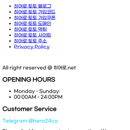
히어로 토토 블로그
히어로 토토 가입코드
히어로 토토 가입쿠폰
히어로 토토 도메인
히어로 토토 먹튀
히어로 토토 사이트
히어로 토토 주소
Privacy Policy
All right reserved @ 히어로.net
OPENING HOURS
Monday - Sunday:
00:00AM - 24:00PM
Customer Service
Telegram @hero24cs