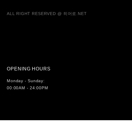
ALL RIGHT RESERVED @ 히어로.NET
OPENING HOURS
Monday - Sunday:
00:00AM - 24:00PM