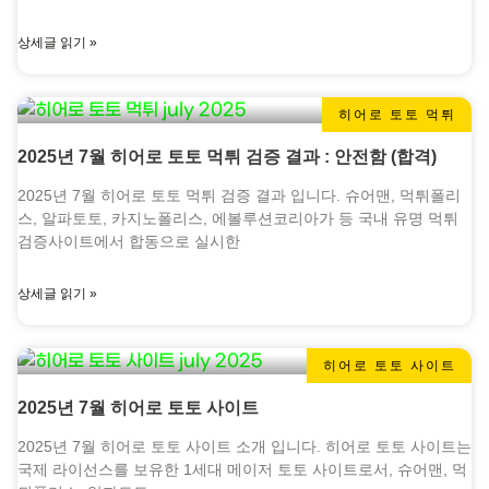
상세글 읽기 »
히어로 토토 먹튀
2025년 7월 히어로 토토 먹튀 검증 결과 : 안전함 (합격)
2025년 7월 히어로 토토 먹튀 검증 결과 입니다. 슈어맨, 먹튀폴리
스, 알파토토, 카지노폴리스, 에볼루션코리아가 등 국내 유명 먹튀
검증사이트에서 합동으로 실시한
상세글 읽기 »
히어로 토토 사이트
2025년 7월 히어로 토토 사이트
2025년 7월 히어로 토토 사이트 소개 입니다. 히어로 토토 사이트는
국제 라이선스를 보유한 1세대 메이저 토토 사이트로서, 슈어맨, 먹