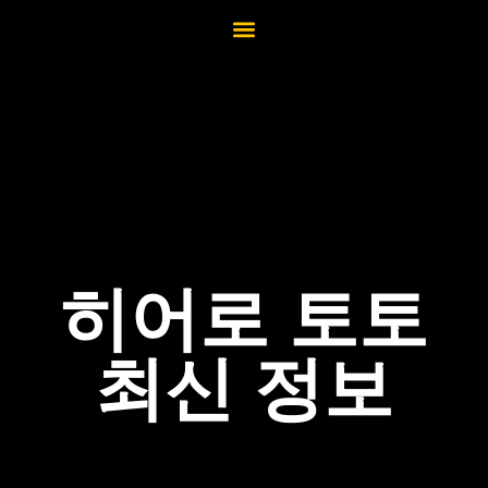
히어로 토토
최신 정보