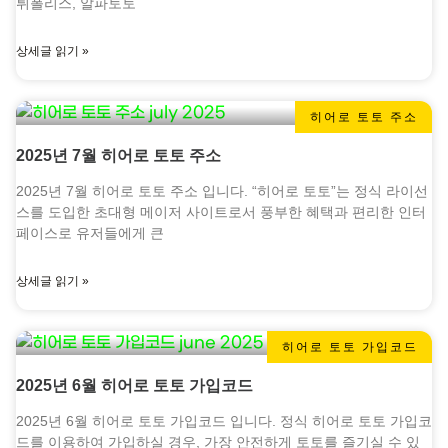
튀폴리스, 알파토토
상세글 읽기 »
히어로 토토 주소
2025년 7월 히어로 토토 주소
2025년 7월 히어로 토토 주소 입니다. “히어로 토토”는 정식 라이선
스를 도입한 초대형 메이저 사이트로서 풍부한 혜택과 편리한 인터
페이스로 유저들에게 큰
상세글 읽기 »
히어로 토토 가입코드
2025년 6월 히어로 토토 가입코드
2025년 6월 히어로 토토 가입코드 입니다. 정식 히어로 토토 가입코
드를 이용하여 가입하실 경우, 가장 안전하게 토토를 즐기실 수 있