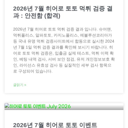
2026년 7월 히어로 토토 먹튀 검증 결
과 : 안전함 (합격)
2026년 7월 히어로 토토 먹튀 검증 결과 입니다. 슈어맨,
먹튀폴리스, 알파토토, 카지노폴리스, 에볼루션코리아가
등 국내 유명 먹튀 검증사이트에서 합동으로 실시한 2024
년 7월 1일 먹튀 검증 결과를 확인해 보시기 바랍니다. 히
어로 토토 먹튀 검증은, 입출금 실제 테스트, 먹튀 이력 확
인, 베팅 내역 검사, 서버 보안 점검, 유저 개인정보보호 확
인, 라이선스 유효성 검사 등 실질적인 세부 검사 항목으
로 구성되어 있습니다.
글읽기 »
2026년 7월 히어로 토토 이벤트