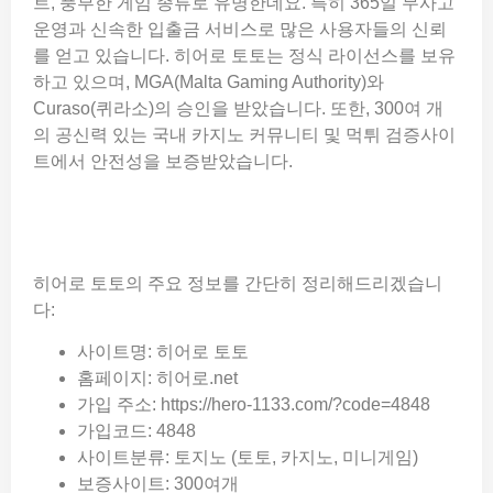
트, 풍부한 게임 종류로 유명한데요. 특히 365일 무사고
운영과 신속한 입출금 서비스로 많은 사용자들의 신뢰
를 얻고 있습니다. 히어로 토토는 정식 라이선스를 보유
하고 있으며, MGA(Malta Gaming Authority)와
Curaso(퀴라소)의 승인을 받았습니다. 또한, 300여 개
의 공신력 있는 국내 카지노 커뮤니티 및 먹튀 검증사이
트에서 안전성을 보증받았습니다.
히어로 토토의 주요 정보를 간단히 정리해드리겠습니
다:
사이트명: 히어로 토토
홈페이지: 히어로.net
가입 주소: https://hero-1133.com/?code=4848
가입코드: 4848
사이트분류: 토지노 (토토, 카지노, 미니게임)
보증사이트: 300여개