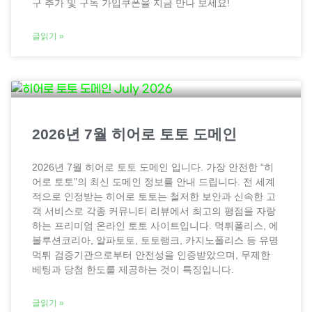
구 추가 및 구독 가입쿠폰을 지금 만나 보세요!
글읽기 »
2026년 7월 히어로 토토 도메인
2026년 7월 히어로 토토 도메인 입니다. 가장 안전한 “히
어로 토토”의 최신 도메인 정보를 안내 드립니다. 전 세계
적으로 인정받는 히어로 토토는 철저한 보안과 신속한 고
객 서비스로 각종 커뮤니티 리뷰에서 최고의 평점을 자랑
하는 프리미엄 온라인 토토 사이트입니다. 먹튀폴리스, 에
볼루션코리아, 알파토토, 토토랭크, 카지노폴리스 등 유명
먹튀 검증기관으로부터 안전성을 인증받았으며, 무제한
베팅과 당첨 한도를 제공하는 것이 특징입니다.
글읽기 »