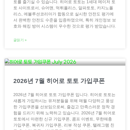
토를 즐기실 수 있습니다. 히어로 토토는 1세대 메이저 토
토 사이트로서, 슈어맨, 먹튀폴리스, 알파토토, 카지노폴
리스, 에볼루션코리아가 합동으로 실시한 안전도 평가에
서 완벽한 안전도 수준을 입증하였으며, 특히 개인정보 보
호와 해킹 방어 시스템이 우수한 것으로 평가 받았습니다.
글읽기 »
2026년 7월 히어로 토토 가입쿠폰
2026년 7월 히어로 토토 가입쿠폰 입니다. 히어로 토토는
새롭게 가입하시는 유저분들을 위해 매월 다양하고 풍성
한 가입쿠폰을 선보임으로써, 즐겁고 만족스러운 정착 경
험을 드리기 위해 노력하고 있습니다. 2026년 7월 히어로
토토에서 마련한 신규 가입쿠폰, 콤프 이벤트, 무한매충
가입쿠폰, 복귀자 가입쿠폰, 리뷰 작성 쿠폰, 텔레그램 친