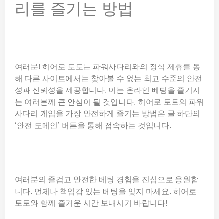
리를 즐기는 방법
여러분! 히어로 토토는 파워사다리와의 정식 제휴를 통
해 다른 사이트에서는 찾아볼 수 없는 최고 수준의 안전
성과 신뢰성을 제공합니다. 이는 온라인 베팅을 즐기시
는 여러분께 큰 안심이 될 것입니다. 히어로 토토의 파워
사다리 게임을 가장 안전하게 즐기는 방법은 글 하단의
‘안전 도메인’ 버튼을 통해 접속하는 것입니다.
여러분의 즐겁고 안전한 베팅 경험을 진심으로 응원합
니다. 언제나 책임감 있는 베팅을 잊지 마세요. 히어로
토토와 함께 즐거운 시간 보내시기 바랍니다!