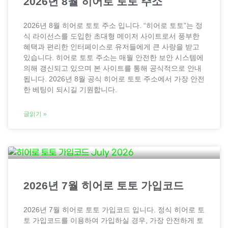
2026년 8월 히어로 토토 주소
2026년 8월 히어로 토토 주소 입니다. “히어로 토토”는 정
식 라이선스를 도입한 초대형 메이저 사이트로서 풍부한
혜택과 편리한 인터페이스로 유저들에게 큰 사랑을 받고
있습니다. 히어로 토토 주소는 매월 안전한 보안 시스템에
의해 갱신되고 있으며 본 사이트를 통해 공식적으로 안내
됩니다. 2026년 8월 공식 히어로 토토 주소에서 가장 안전
한 베팅이 되시길 기원합니다.
글읽기 »
2026년 7월 히어로 토토 가입코드
2026년 7월 히어로 토토 가입코드 입니다. 정식 히어로 토
토 가입코드를 이용하여 가입하실 경우, 가장 안전하게 토