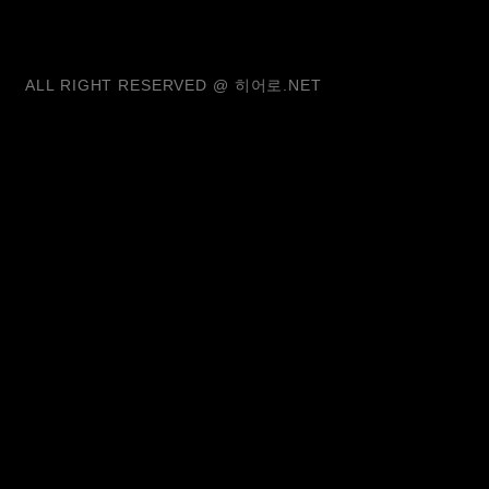
ALL RIGHT RESERVED @ 히어로.NET