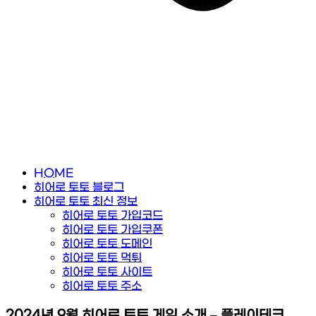
HOME
히어로 토토 블로그
히어로 토토 최신 정보
히어로 토토 가입코드
히어로 토토 가입쿠폰
히어로 토토 도메인
히어로 토토 먹튀
히어로 토토 사이트
히어로 토토 주소
2024년 9월 히어로 토토 게임 소개 – 플레이테크