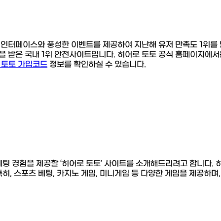
 인터페이스와 풍성한 이벤트를 제공하여 지난해 유저 만족도 1위를
을 받은 국내 1위 안전사이트입니다. 히어로 토토 공식 홈페이지에서
 토토 가입코드
정보를 확인하실 수 있습니다.
베팅 경험을 제공할 ‘히어로 토토’ 사이트를 소개해드리려고 합니다. 
히, 스포츠 베팅, 카지노 게임, 미니게임 등 다양한 게임을 제공하