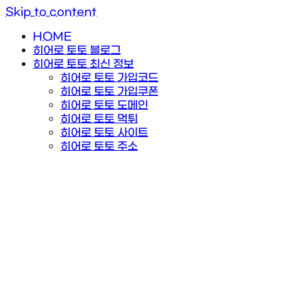
Skip to content
HOME
히어로 토토 블로그
히어로 토토 최신 정보
히어로 토토 가입코드
히어로 토토 가입쿠폰
히어로 토토 도메인
히어로 토토 먹튀
히어로 토토 사이트
히어로 토토 주소