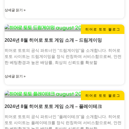
상세글 읽기 »
히어로 토토 블로그
2024년 8월 히어로 토토 게임 소개 – 드림게이밍
히어로 토토의 공식 파트너인 “드림게이밍”을 소개합니다. 히어로
토토 사이트는 드림게이밍을 정식 런칭하여 서비스함으로써, 안전
한 베팅환경과 높은 배당률, 최상의 신뢰도를 확보할
상세글 읽기 »
히어로 토토 블로그
2024년 8월 히어로 토토 게임 소개 – 플레이테크
히어로 토토의 공식 파트너인 “플레이테크”을 소개합니다. 히어로
토토 사이트는 플레이테크를 정식 런칭하여 서비스함으로써, 안전
한 베팅환경과 높은 배당률, 최상의 신뢰도를 확보할