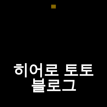
히어로 토토
블로그